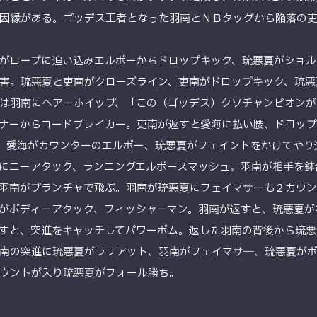
因縁がある。ゴッデス王者となった羽南とＮＢタッグから陥落の
がロープに追い込みエルボーからドロップキック、琉悪夏がショル
害。琉悪夏と吏南がクローズライン、吏南がドロップキック、琉悪
は羽南にヘアーホイップ、「この（ゴッデス）クソチャンピオンが
ナーからコードブレイカー。吏南が返すと愛海に払い腰、ドロップ
。愛海がカウンターのエルボー、琉悪夏がフェイントをかけてやり
にニーアタック、ランニングエルボースマッシュ。羽南が相手を鉢
羽南がプランチャで飛ぶ。羽南が琉悪夏にフェイマサーも２カウ
がボディーアタック、フィッシャーマン。羽南が返すと、琉悪夏が
すと、突進をキャッチしてパワーボム。返した羽南の背後から琉悪
南の突進に琉悪夏がラリアット、羽南がフェイマサ―、琉悪夏が
ウントが入り琉悪夏がフォール勝ち。