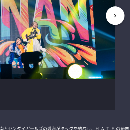
南とセンダイガールズの愛海がタッグを結成し、Ｈ.Ａ.Ｔ.Ｅ.の琉