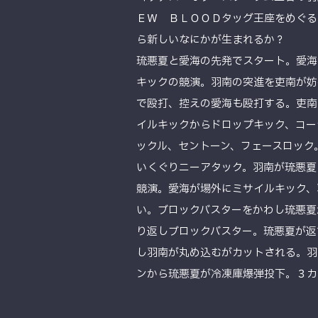
ＥＷ ＢＬＯＯＤタッグ王座をめぐる
ら新しいなにかが生まれるか？
琉悪夏と愛海の先発でスタート。愛海
キックの競演。羽南の突進を吏南が妨
で殴打、控えの愛海も殴打する。吏南
イルキックからドロップキック、コー
ックル、セントーン、フェースロック
いくぐりニーアタック。羽南が琉悪夏
競演。愛海が場外にミサイルキック、
い。ブロックバスターをかわし琉悪夏
り返しブロックバスター。琉悪夏が返
し羽南が丸め込むがカットされる。羽
ンから琉悪夏が冷凍庫爆弾投下。３カ