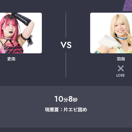
VS
吏南
羽南
LOSE
10
8
分
秒
琉悪夏：片エビ固め