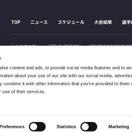
TOP
ニュース
スケジュール
大会結果
選手
はじめての方へ
TITLE HISTORY
STARDOM DATABAS
s
配信スケジュール
ise content and ads, to provide social media features and to an
会社概要
採用情報
特定商取引法に関する記述
rmation about your use of our site with our social media, advertis
 combine it with other information that you’ve provided to them o
 use of their services.
Preferences
Statistics
Marketing