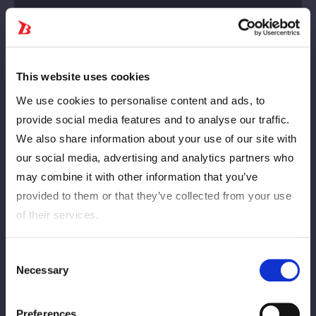
This website uses cookies
We use cookies to personalise content and ads, to
provide social media features and to analyse our traffic.
We also share information about your use of our site with
our social media, advertising and analytics partners who
may combine it with other information that you’ve
provided to them or that they’ve collected from your use
ハイスピード王座戦を翌日の後楽園大会に控える星来芽依と鹿島
of their services.
沙希がタッグマッチで最後の前哨戦。前日の８人タッグマッチで
は鹿島が星来から直接フォールを奪い、王者にプレッシャーをか
けることに成功。新ルールで争われるハイスピード王座戦を前に
Consent
Necessary
Selection
して、どんな駆け引きが展開されるか。ハイスピード王者・星来
と組むのはワンダー・オブ・スターダム王者のスターライト・キ
ッドでシングル王者のコンビとなる。鹿島のパートナーは八神蘭
Preferences