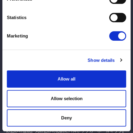
奈だ。
星来と鹿島が意識し合い、先発で対峙。星来のドロップキックを
Statistics
４回連続で鹿島がかわし、星来を何度もロープに振る。鹿島は八
神を呼び込み連係と見せかけると、八神がひとり正拳突きからド
ロップキック、鹿島が押さえ込む。八神が星来にミドルキック連
Marketing
打。ロープに振られた星来がリング下の鹿島にスラインディング
キックを浴びせる。キッドが入り、八神にボディーアタック、ド
ロップキック、その場跳びムーンサルトプレス。ストレッチマフ
Show details
ラー狙いを八神が切り返すが、キッドが右足をロープにかけて絞
り上げる。しかし、八神がカウンターのミドルキック、飛びつい
て腕固め。カットされた八神だがキッドにドロップキック。鹿島
Allow all
がキッドを蹴り上げダブルアームの体勢。キッドが切り返し、省
エネ鹿島に「働けコラ！」とフィッシャーマン。星来が鹿島にラ
Allow selection
リアット、ネックブリーカー。鹿島がエスケープすると、ブレー
ンバスターを切り返し反対に叩きつける。鹿島は気合を入れてダ
イビングフットスタンプ。星来がかわすとキッドとドロップキッ
Deny
クの挟み撃ち。星来がロープに飛び乗るが八神が妨害し鹿島が丸
め込みの連続。丸め込みの応酬に八神がサッカーボールキック。