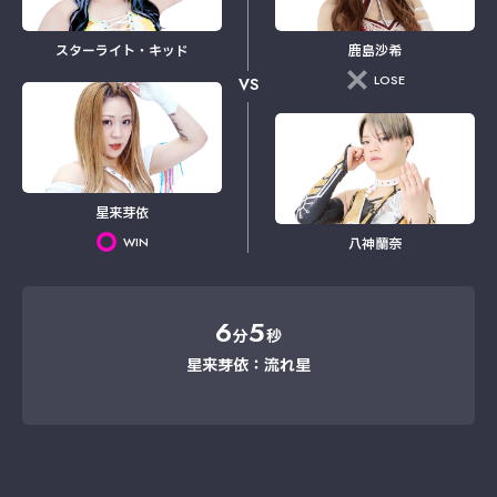
スターライト・キッド
鹿島沙希
LOSE
VS
星来芽依
WIN
八神蘭奈
6
5
分
秒
星来芽依：流れ星