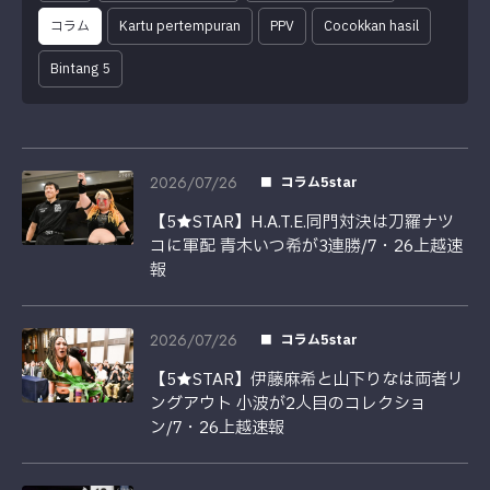
コラム
Kartu pertempuran
PPV
Cocokkan hasil
Bintang 5
2026/07/26
コラム5star
【5★STAR】H.A.T.E.同門対決は刀羅ナツ
コに軍配 青木いつ希が3連勝/7・26上越速
報
2026/07/26
コラム5star
【5★STAR】伊藤麻希と山下りなは両者リ
ングアウト 小波が2人目のコレクショ
ン/7・26上越速報