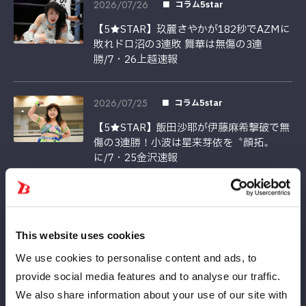
2026/07/26
コラム5star
【5★STAR】玖麗さやかが182秒でAZMに
敗れドロ沼の3連敗 舞華は無傷の3連
勝/7・26上越速報
2026/07/25
コラム5star
【5★STAR】飯田沙耶が伊藤麻希撃破で無
傷の3連勝！小波は星来芽依を〝顔拓〟
に/7・25金沢速報
2026/07/25
コラム5star
【5★STAR】林下詩美が稲葉あずさに不覚
This website uses cookies
レディ・Cは痛恨の2敗目/7・25金沢速報
We use cookies to personalise content and ads, to
provide social media features and to analyse our traffic.
2026/07/25
コラム5star
We also share information about your use of our site with