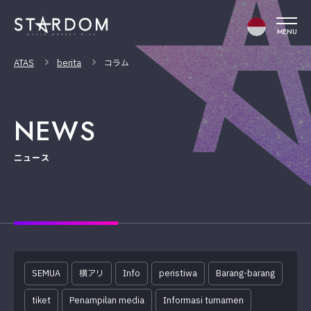
MENU
ATAS
berita
コラム
NEWS
ニュース
SEMUA
横アリ
Info
peristiwa
Barang-barang
tiket
Penampilan media
Informasi turnamen