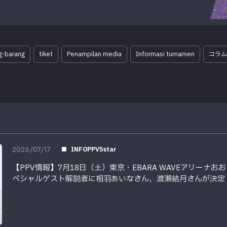
g-barang
tiket
Penampilan media
Informasi turnamen
コラム
2026/07/17
INFOPPV5star
【PPV情報】7月18日（土）東京・EBARA WAVEアリーナ
ペシャルゲスト解説者に相羽あいなさん、渡瀬結月さんが決定