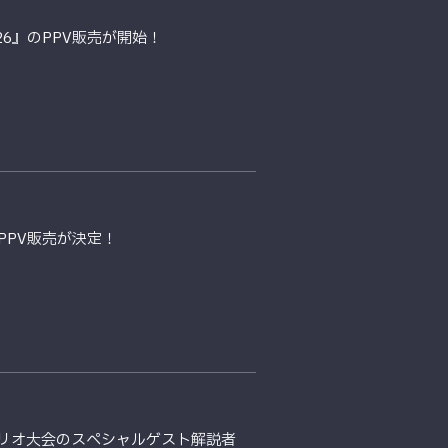
2026』のPPV販売が開始！
』のPPV販売が決定！
トリオ大会のスペシャルゲスト解説者