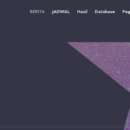
BERITA
JADWAL
Hasil
Database
Peg