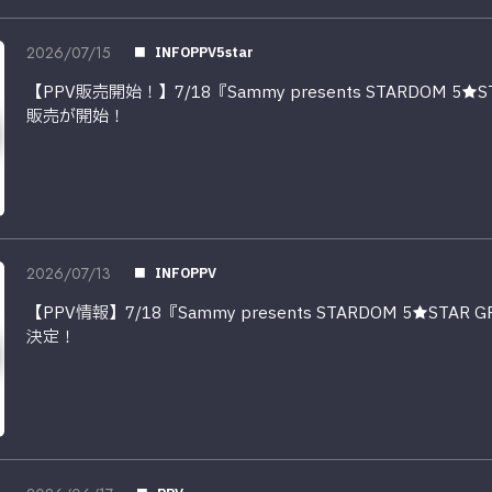
2026/07/15
INFOPPV5star
【PPV販売開始！】7/18『Sammy presents STARDOM 5★
販売が開始！
2026/07/13
INFOPPV
【PPV情報】7/18『Sammy presents STARDOM 5★STA
決定！