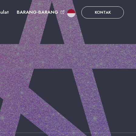
ulat
BARANG-BARANG
KONTAK