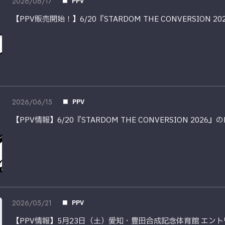
2026/06/17
PPV
【PPV販売開始！】6/20『STARDOM THE CONVERSION 
2026/06/15
PPV
【PPV情報】6/20『STARDOM THE CONVERSION 2026
2026/05/21
PPV
【PPV情報】5月23日（土）愛知・豊田合成記念体育館 エン