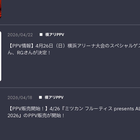
2026/04/22
横アリPPV
【PPV情報】4月26日（日）横浜アリーナ大会のスペシャルゲ
ん、RGさんが決定！
2026/04/18
横アリPPV
【PPV販売開始！】4/26『ミツカン フルーティス presents ALL
2026』のPPV販売が開始！