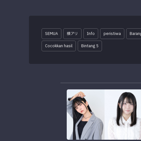
SEMUA
横アリ
Info
peristiwa
Baran
Cocokkan hasil
Bintang 5