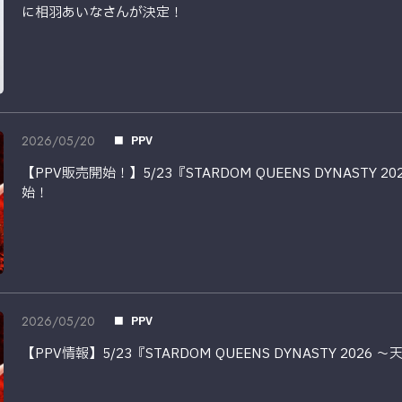
に相羽あいなさんが決定！
2026/05/20
PPV
【PPV販売開始！】5/23『STARDOM QUEENS DYNASTY
始！
2026/05/20
PPV
【PPV情報】5/23『STARDOM QUEENS DYNASTY 202