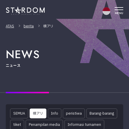
MENU
ATAS
berita
横アリ
NEWS
ニュース
SEMUA
横アリ
Info
peristiwa
Barang-barang
tiket
Penampilan media
Informasi turnamen