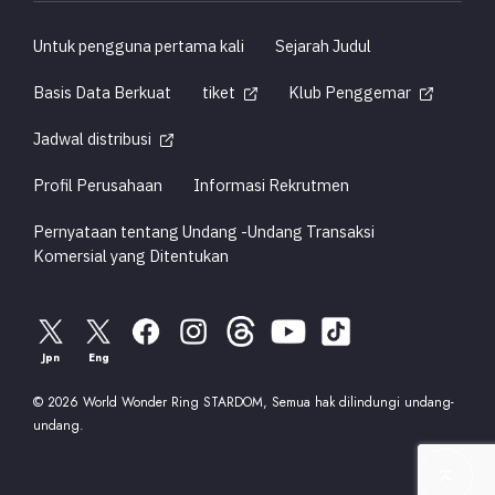
Untuk pengguna pertama kali
Sejarah Judul
Basis Data Berkuat
tiket
Klub Penggemar
Jadwal distribusi
Profil Perusahaan
Informasi Rekrutmen
Pernyataan tentang Undang -Undang Transaksi
Komersial yang Ditentukan
Jpn
Eng
© 2026 World Wonder Ring STARDOM, Semua hak dilindungi undang-
undang.