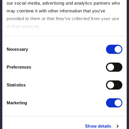
【PPV情報】4/26『ミツカン フルーティス
our social media, advertising and analytics partners who
presents ALL STAR GRAND QUEENDOM
may combine it with other information that you’ve
2026』のPPV販売が決定！
provided to them or that they’ve collected from your use
of their services.
2026/04/13
横アリメディア出演
【Mizkan × STARDOM】カンタン酢ター
Consent
ライト・キッドが宇宙一煌めくタイアップ
Necessary
Selection
を全力PR！
Preferences
2026/04/13
横アリコラム
安納サオリ フワちゃんから攻略方を聞かれ
Statistics
ニヤリ「一つ、アドバイスをあげよう
か」/4・26横アリ会見
Marketing
2026/04/13
横アリコラム
ワンダー王者・小波 公開会見で羽南に白ス
Show details