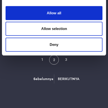
プレー噴射「豪華なフレーム用意してやっ
たから喜べよ」/4・26横アリ会見
Allow all
2026/04/12
横アリコラム
Allow selection
伊藤麻希 なつぽいとの会見に〝影武者〟投
入「引っかかったな！」/4・26横アリ会見
Deny
1
3
2
Sebelumnya
BERIKUTNYA