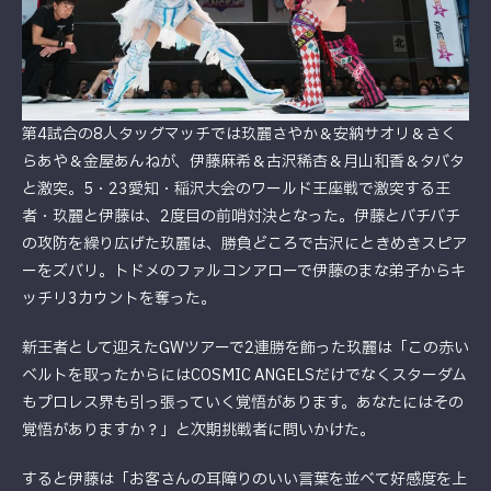
第4試合の8人タッグマッチでは玖麗さやか＆安納サオリ＆さく
らあや＆金屋あんねが、伊藤麻希＆古沢稀杏＆月山和香＆タバタ
と激突。5・23愛知・稲沢大会のワールド王座戦で激突する王
者・玖麗と伊藤は、2度目の前哨対決となった。伊藤とバチバチ
の攻防を繰り広げた玖麗は、勝負どころで古沢にときめきスピア
ーをズバリ。トドメのファルコンアローで伊藤のまな弟子からキ
ッチリ3カウントを奪った。
新王者として迎えたGWツアーで2連勝を飾った玖麗は「この赤い
ベルトを取ったからにはCOSMIC ANGELSだけでなくスターダム
もプロレス界も引っ張っていく覚悟があります。あなたにはその
覚悟がありますか？」と次期挑戦者に問いかけた。
すると伊藤は「お客さんの耳障りのいい言葉を並べて好感度を上