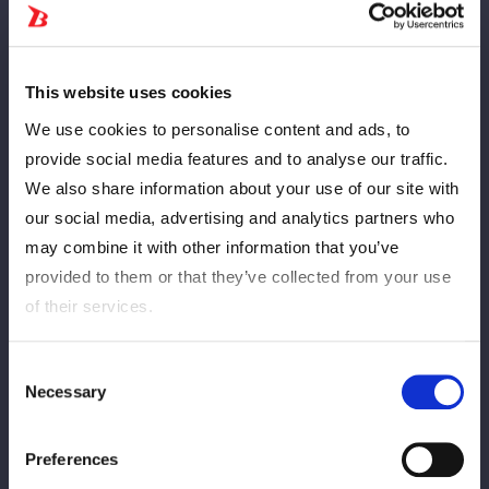
This website uses cookies
We use cookies to personalise content and ads, to
また、スターライト・キッドは「本当は上谷から取りたかったけ
ど、あの上谷に勝った玖麗、私は見てないわけではないからな。
provide social media features and to analyse our traffic.
いつでも巻ける準備はしておきたい」と発言。
We also share information about your use of our site with
our social media, advertising and analytics partners who
刀羅も「鈴季すずが赤ベルトの名前を簡単に口に出しやがって。
may combine it with other information that you’ve
突っかかってきたってことは、私とやりたいってことなんじゃな
provided to them or that they’ve collected from your use
いの？私だって赤狙ってるよ。やってやるよ」とコメントした。
of their services.
さらに舞華は「私も復帰してそろそろだし、一番強い象徴、最高
峰のベルトに挑戦したいなって」。5・23稲沢では王者・玖麗vs
Consent
伊藤のワールド王座戦が決まっているが、鈴季、キッド、刀羅、
Necessary
Selection
舞華の動向にも注目が集まる。
Preferences