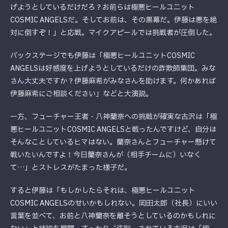
げようとしているだけだろ？お前らは極悪ヒールユニット
COSMIC ANGELSだ。そしてお前は、その黒幕だ。伊藤は悪を絶
対に倒すぞ！」と応戦。マイクアピールでは挑戦者が圧倒した。
バックステージでも伊藤は「極悪ヒールユニットCOSMIC
ANGELSは好感度を上げようとしているだけの詐欺師集団。みな
さん大丈夫ですか？伊藤麻希がみなさんを助けます。何かあれば
伊藤麻希にご相談ください」などと大演説。
一方、フューチャー王者・八神蘭奈への挑戦が確実な古沢は「極
悪ヒールユニットCOSMIC ANGELSと戦ったんですけど、自分は
そんなことしているヒマはない。蘭奈さんとフューチャー懸けて
戦いたいんですよ！今日蘭奈さんが（相手チームに）いなく
て…」とストレスがたまった様子だ。
すると伊藤は「もしかしたらそれは、極悪ヒールユニット
COSMIC ANGELSのせいかもしれない。岡田太郎（社長）にいい
言葉を並べて、お前と八神蘭奈を離そうとしているのかもしれに