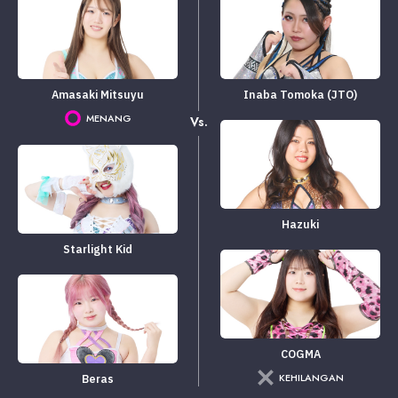
Amasaki Mitsuyu
Inaba Tomoka (JTO)
MENANG
Vs.
Hazuki
Starlight Kid
COGMA
KEHILANGAN
Beras