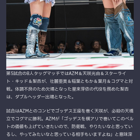
第5試合の8人タッグマッチではAZM＆天咲光由＆スターライ
ト・キッド＆梨杏が、壮麗亜美＆稲葉ともか＆葉月＆コグマと対
戦。体調不良のため欠場となった星来芽依の代役を務めた梨杏
は、ダブルヘッダー出場となった。
試合はAZMとのコンビでゴッデス王座を巻く天咲が、必殺の天橋
立でコグマに勝利。AZMが「ゴッデスを横アリで巻いてこのベル
トの価値も上げていきたいので、防衛戦、やりたいなと思ってい
るし、やってみたいなと思っている相手もいますよね」と意味深