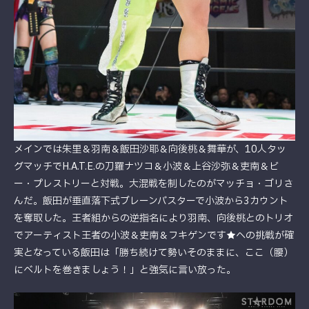
メインでは朱里＆羽南＆飯田沙耶＆向後桃＆舞華が、10人タッ
グマッチでH.A.T.E.の刀羅ナツコ＆小波＆上谷沙弥＆吏南＆ビ
ー・プレストリーと対戦。大混戦を制したのがマッチョ・ゴリさ
んだ。飯田が垂直落下式ブレーンバスターで小波から3カウント
を奪取した。王者組からの逆指名により羽南、向後桃とのトリオ
でアーティスト王者の小波＆吏南＆フキゲンです★への挑戦が確
実となっている飯田は「勝ち続けて勢いそのままに、ここ（腰）
にベルトを巻きましょう！」と強気に言い放った。