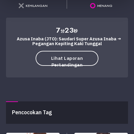
KEHILANGAN
MENANG
7
23
分
秒
Azusa Inaba (JTO): Saudari Super Azusa Inaba →
Pegangan Kepiting Kaki Tunggal
Lihat Laporan
Pertandingan
Pencocokan Tag