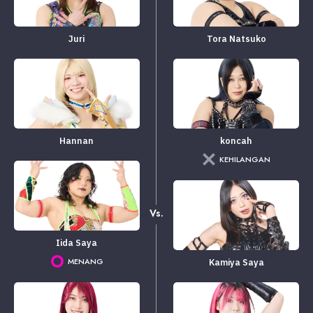
Juri
Tora Natsuko
Hannan
koncah
KEHILANGAN
Vs.
Iida Saya
MENANG
Kamiya Saya