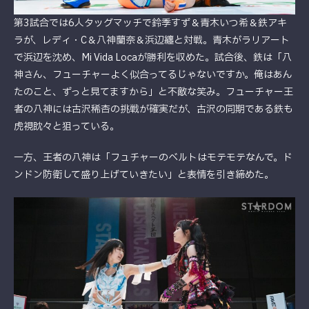
第3試合では6人タッグマッチで鈴季すず＆青木いつ希＆鉄アキ
ラが、レディ・C＆八神蘭奈＆浜辺纏と対戦。青木がラリアート
で浜辺を沈め、Mi Vida Locaが勝利を収めた。試合後、鉄は「八
神さん、フューチャーよく似合ってるじゃないですか。俺はあん
たのこと、ずっと見てますから」と不敵な笑み。フューチャー王
者の八神には古沢稀杏の挑戦が確実だが、古沢の同期である鉄も
虎視眈々と狙っている。
一方、王者の八神は「フュチャーのベルトはモテモテなんで。ド
ンドン防衛して盛り上げていきたい」と表情を引き締めた。