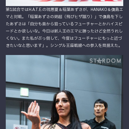
第1試合ではH.A.T.E.の琉悪夏＆稲葉あずさが、HANAKO＆儛島エ
マと対戦。「稲葉あずさの姉超（飛びヒザ蹴り）」で儛島を下し
たあずさは「自分も昔から狙っているフューチャーとかハイスピ
ードとか欲しいな。今日は新人王のエマに勝ったけど全然うれし
くない。また私がぶっ倒して、今度はフューチャーにもっと近づ
きたいなと思います」。シングル王座戦線への参入を見据えた。