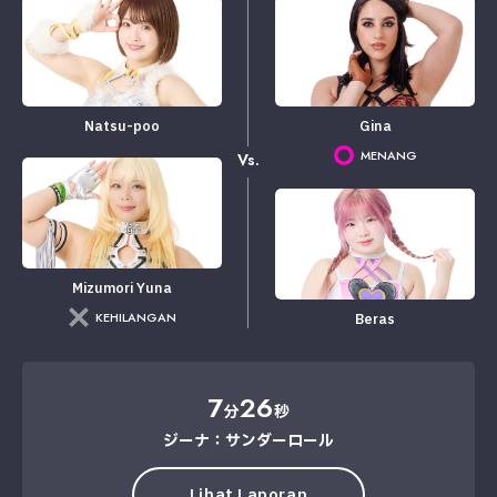
Natsu-poo
Gina
MENANG
Vs.
Mizumori Yuna
KEHILANGAN
Beras
7
26
分
秒
ジーナ：サンダーロール
Lihat Laporan