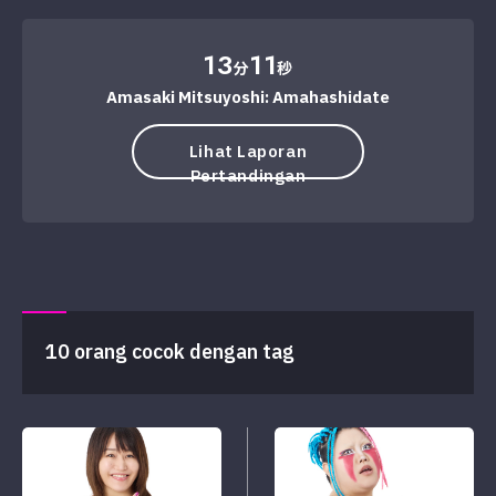
13
11
分
秒
Amasaki Mitsuyoshi: Amahashidate
Lihat Laporan
Pertandingan
10 orang cocok dengan tag