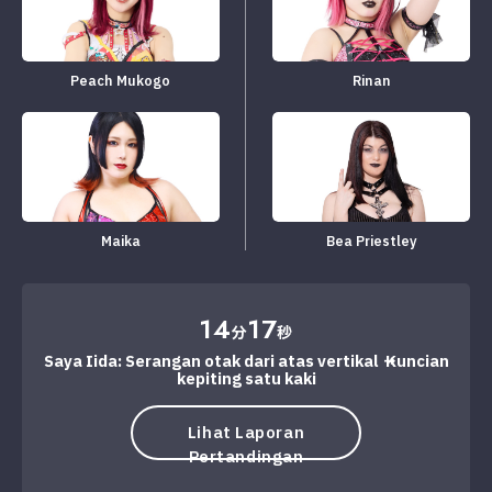
Peach Mukogo
Rinan
Maika
Bea Priestley
14
17
分
秒
Saya Iida: Serangan otak dari atas vertikal → Kuncian
kepiting satu kaki
Lihat Laporan
Pertandingan