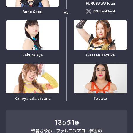
FURUSAWA Kian
KEHILANGAN
Anno Saori
Vs.
Sakura Aya
Gassan Kazuka
Kaneya ada di sana
Tabata
13
51
分
秒
玖麗さやか：ファルコンアロー→体固め