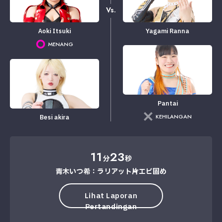
Vs.
Aoki Itsuki
Yagami Ranna
MENANG
Pantai
KEHILANGAN
Besi akira
11
23
分
秒
青木いつ希：ラリアット→片エビ固め
Lihat Laporan
Pertandingan