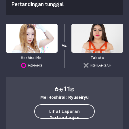
Pertandingan tunggal
Vs.
Hoshirai Mei
Tabata
MENANG
KEHILANGAN
6
11
分
秒
Mei Hoshirai : Ryuseiryu
Lihat Laporan
Pertandingan