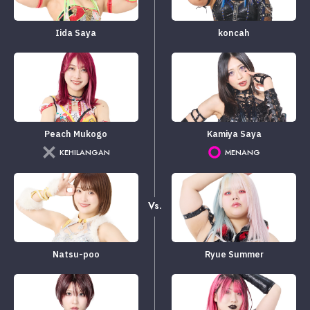
Iida Saya
koncah
Peach Mukogo
Kamiya Saya
KEHILANGAN
MENANG
Vs.
Natsu-poo
Ryue Summer