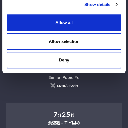
Show details
Allow all
Kaneya ada di sana
Vs.
Allow selection
Deny
Emma, ​​Pulau Yu
KEHILANGAN
7
25
分
秒
浜辺纏：エビ固め