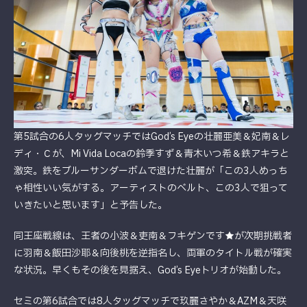
第5試合の6人タッグマッチではGod’s Eyeの壮麗亜美＆妃南＆レ
ディ・Ｃが、Mi Vida Locaの鈴季すず＆青木いつ希＆鉄アキラと
激突。鉄をブルーサンダーボムで退けた壮麗が「この3人めっち
ゃ相性いい気がする。アーティストのベルト、この3人で狙って
いきたいと思います」と予告した。
同王座戦線は、王者の小波＆吏南＆フキゲンです★が次期挑戦者
に羽南＆飯田沙耶＆向後桃を逆指名し、両軍のタイトル戦が確実
な状況。早くもその後を見据え、God’s Eyeトリオが始動した。
セミの第6試合では8人タッグマッチで玖麗さやか＆AZM＆天咲