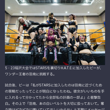
5・23稲沢大会ではSTARSを裏切りH.A.T.E.に加入したビーが、
ワンダー王者の羽南に挑戦する。
試合後、ビーは「私がSTARSに加入したのは羽南に近づくため
の策略だったってことが明白になったわね。彼女がいいものを手
に入れるって分かってたから全部私の計画の一部よ」と衝撃告
白。その上で「羽南、あの白いベルトを大切に扱っておいて。奪
う時はピカピカに輝いていてほしいからね」と不敵にメッセージ