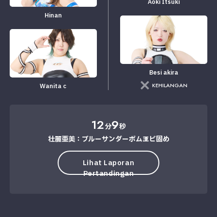
Aoki Itsuki
Hinan
Besi akira
KEHILANGAN
Wanita c
12
9
分
秒
壮麗亜美：ブルーサンダーボム→エビ固め
Lihat Laporan
Pertandingan