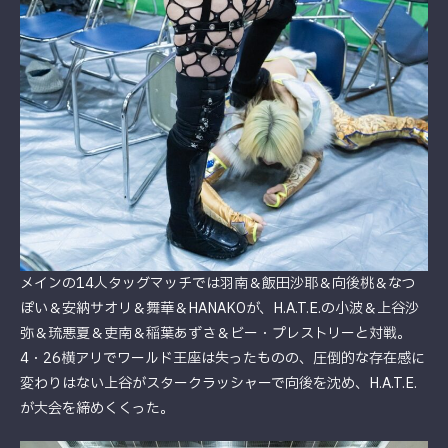
メインの14人タッグマッチでは羽南＆飯田沙耶＆向後桃＆なつ
ぽい＆安納サオリ＆舞華＆HANAKOが、H.A.T.E.の小波＆上谷沙
弥＆琉悪夏＆吏南＆稲葉あずさ＆ビー・プレストリーと対戦。
4・26横アリでワールド王座は失ったものの、圧倒的な存在感に
変わりはない上谷がスタークラッシャーで向後を沈め、H.A.T.E.
が大会を締めくくった。