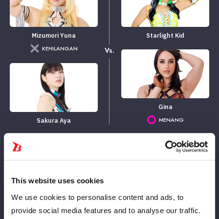
Mizumori Yuna
Starlight Kid
KEHILANGAN
Vs.
Gina
MENANG
Sakura Aya
9
42
分
秒
ジーナ：サンダーストラック→片エビ固め
This website uses cookies
We use cookies to personalise content and ads, to
Lihat Laporan
Pertandingan
provide social media features and to analyse our traffic.