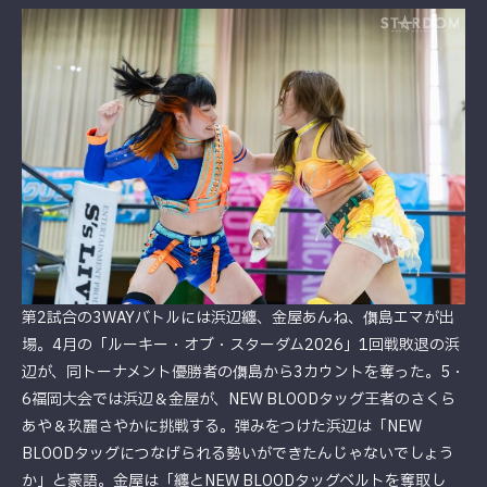
第2試合の3WAYバトルには浜辺纏、金屋あんね、儛島エマが出
場。4月の「ルーキー・オブ・スターダム2026」1回戦敗退の浜
辺が、同トーナメント優勝者の儛島から3カウントを奪った。5・
6福岡大会では浜辺＆金屋が、NEW BLOODタッグ王者のさくら
あや＆玖麗さやかに挑戦する。弾みをつけた浜辺は「NEW
BLOODタッグにつなげられる勢いができたんじゃないでしょう
か」と豪語。金屋は「纏とNEW BLOODタッグベルトを奪取し