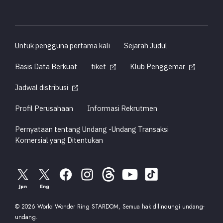
Untuk pengguna pertama kali
Sejarah Judul
Basis Data Berkuat
tiket
Klub Penggemar
Jadwal distribusi
Profil Perusahaan
Informasi Rekrutmen
Pernyataan tentang Undang -Undang Transaksi
Komersial yang Ditentukan
Jpn
Eng
© 2026 World Wonder Ring STARDOM, Semua hak dilindungi undang-
undang.