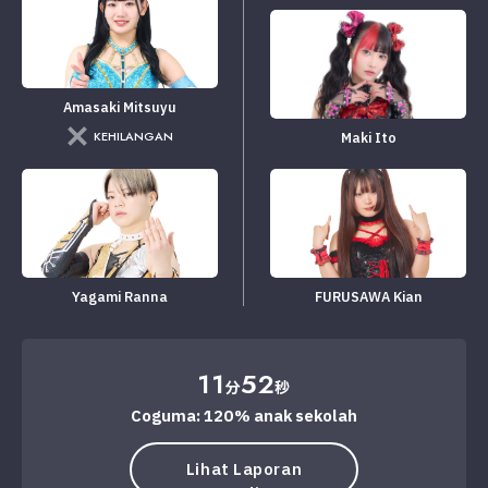
Amasaki Mitsuyu
KEHILANGAN
Maki Ito
Yagami Ranna
FURUSAWA Kian
11
52
分
秒
Coguma: 120% anak sekolah
Lihat Laporan