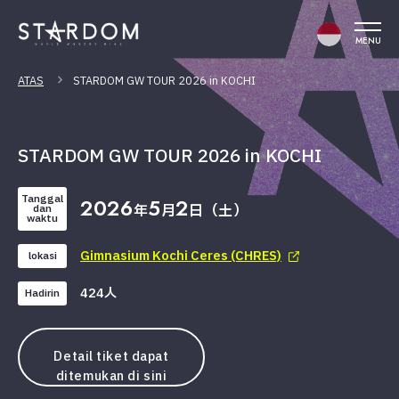
MENU
ATAS
STARDOM GW TOUR 2026 in KOCHI
STARDOM GW TOUR 2026 in KOCHI
Tanggal
2026
5
2
年
月
日（土）
dan
waktu
Gimnasium Kochi Ceres (CHRES)
lokasi
424人
Hadirin
Detail tiket dapat
ditemukan di sini