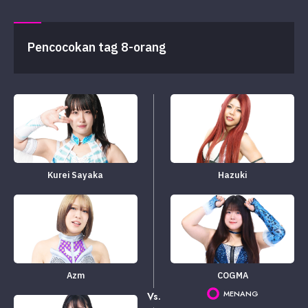
Pencocokan tag 8-orang
Kurei Sayaka
Hazuki
Azm
COGMA
MENANG
Vs.