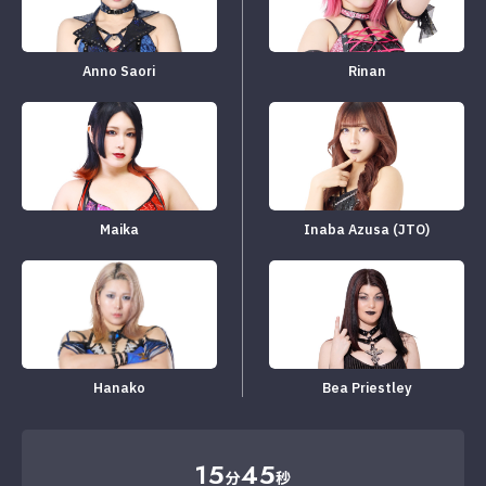
Anno Saori
Rinan
Maika
Inaba Azusa (JTO)
Hanako
Bea Priestley
15
45
分
秒