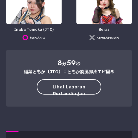
Inaba Tomoka (JTO)
Beras
MENANG
KEHILANGAN
8
59
分
秒
稲葉ともか（JTO）：ともか旋風脚→片エビ固め
Lihat Laporan
Pertandingan