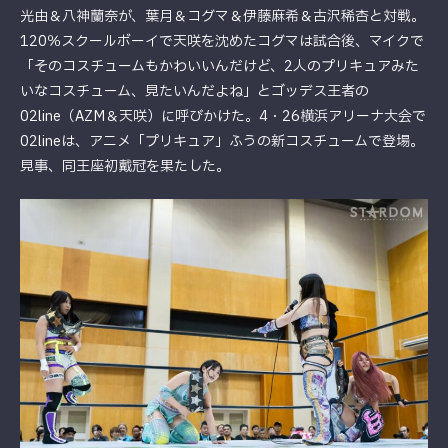
光由＆八神蘭奈が、葉月＆コグマ＆伊藤麻希＆古沢稀杏と対戦。
120％スクールボーイで天咲を沈めたコグマは試合後、マイクで
「そのコスチュームもかわいいんだけど、2人のプリキュアみた
いなコスチューム、見たいんだよね」とゴッデス王者の
02line（AZM＆天咲）に呼びかけた。4・26横浜アリーナ大会で
02lineは、アニメ「プリキュア」ふうの新コスチュームで登場。
見事、同王座初戴冠を果たした。