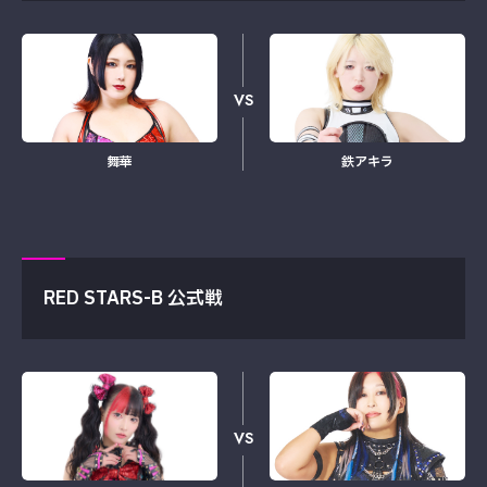
VS
舞華
鉄アキラ
RED STARS-B 公式戦
VS