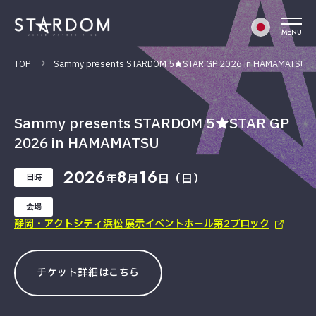
MENU
TOP
Sammy presents STARDOM 5★STAR GP 2026 in HAMAMATSU
Sammy presents STARDOM 5★STAR GP
2026 in HAMAMATSU
2026
8
16
年
月
日（日）
日時
会場
静岡・アクトシティ浜松 展示イベントホール第2ブロック
チケット詳細はこちら