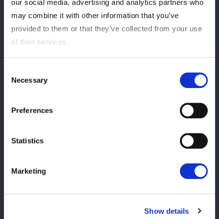
BLUE STARS-A 公式戦
our social media, advertising and analytics partners who
may combine it with other information that you’ve
provided to them or that they’ve collected from your use
of their services.
VS
Consent
Necessary
Selection
HANAKO
琉悪夏
Preferences
Statistics
BLUE STARS-A 公式戦
Marketing
Show details
VS