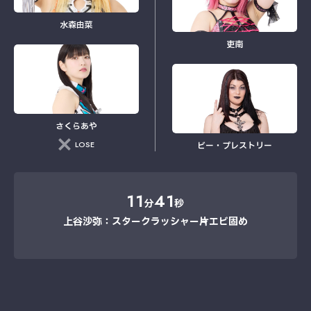
水森由菜
吏南
さくらあや
LOSE
ビー・プレストリー
11
41
分
秒
上谷沙弥：スタークラッシャー→片エビ固め