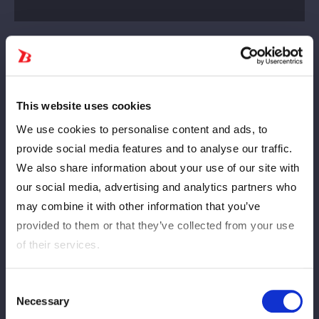
This website uses cookies
We use cookies to personalise content and ads, to
provide social media features and to analyse our traffic.
We also share information about your use of our site with
our social media, advertising and analytics partners who
COSMIC ANGELS（コズエン）のなつぽい＆水森由菜＆さくらあ
may combine it with other information that you’ve
やが、アーテイスト・オブ・スターダム王座（現王者は壮麗亜美
provided to them or that they’ve collected from your use
＆妃南＆レディ・C）挑戦を訴えた。5月31日（日）に京都・
of their services.
KBSホールで行われた「STARDOM in KYOTO 2026 May.」の10
人タッグマッチで、なつぽい＆水森＆さくらのコズエンは、
Consent
God’s Eyeの朱里＆稲葉ともかと合体。H.A.T.E.の刀羅ナツコ＆上
Necessary
Selection
谷沙弥＆小波＆ビー・プレストリー＆吏南と対戦した。