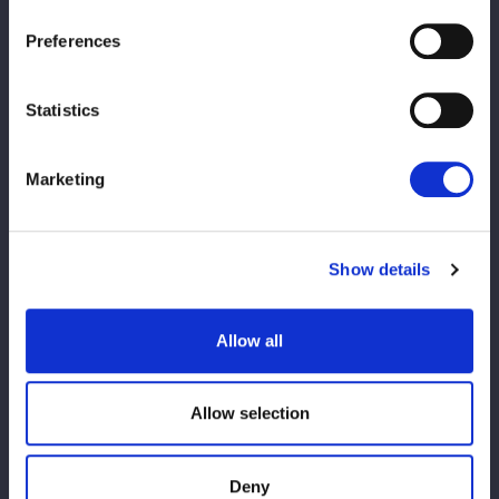
激しい場外戦から、なつぽいがH.A.T.E.に捕まり苦しいローンバ
Preferences
トルを強いられた。それでも水森との連係でピンチを脱すると、
トリプルのドロップキック、カカト落としを上谷にズバリ。最後
Statistics
は上谷のスタークラッシャーにさくらが沈んだものの、改めてコ
ズエンがチーム力の高さを誇示した。
Marketing
試合後のバックステージではさくらが「ぽいさんのせっかくの
11周年なのに負けて悔しんですけど、それよりも玖麗（さやか）
が勝った相手に私が負けたことが何より悔しんです」と唇をかみ
Show details
しめる。
するとなつぽいが「このままやられっぱなしで終わるコズエンじ
Allow all
ゃないから。私も11周年迎えたし、さらに駆け上がっていける
ように頑張りたいと思っているよ」と言うと、水森も「この3人
でも私は狙ってますよ」と続いた。
Allow selection
先輩2人から後押しを受けたさくらは「どうしてもこの3人でア
ーティストベルト、あきらめきれないんです。もう勝った後の決
Deny