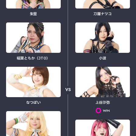
朱里
刀羅ナツコ
稲葉ともか（JTO）
小波
VS
なつぽい
上谷沙弥
WIN