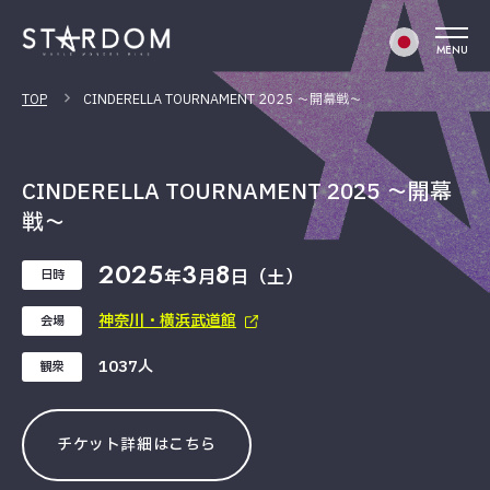
MENU
TOP
CINDERELLA TOURNAMENT 2025 〜開幕戦〜
CINDERELLA TOURNAMENT 2025 〜開幕
戦〜
2025
3
8
年
月
日（土）
日時
神奈川・横浜武道館
会場
1037人
観衆
チケット詳細はこちら