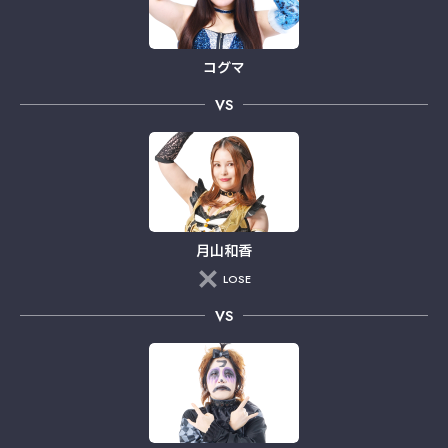
コグマ
VS
月山和香
LOSE
VS