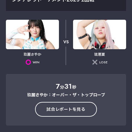
VS
玖麗さやか
琉悪夏
WIN
LOSE
7
31
分
秒
玖麗さやか：オーバー・ザ・トップローブ
試合レポートを見る