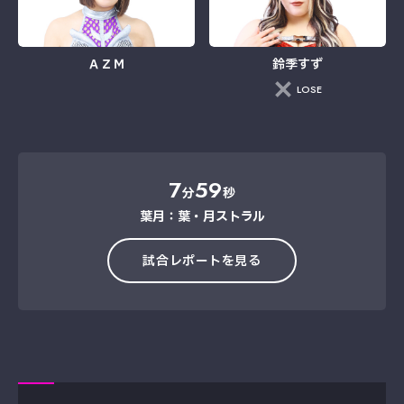
ＡＺＭ
鈴季すず
LOSE
7
59
分
秒
葉月：葉・月ストラル
試合レポートを見る