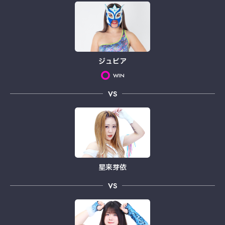
ジュビア
WIN
VS
星来芽依
VS