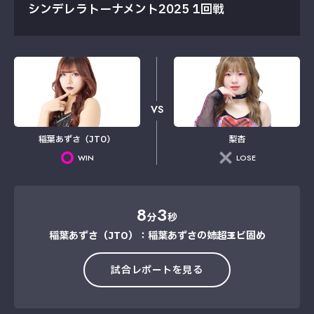
シンデレラトーナメント2025 1回戦
VS
稲葉あずさ（JTO）
梨杏
WIN
LOSE
8
3
分
秒
稲葉あずさ（JTO）：稲葉あずさの姉超→エビ固め
試合レポートを見る