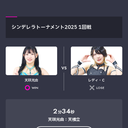
シンデレラトーナメント2025 1回戦
VS
天咲光由
レディ・Ｃ
WIN
LOSE
2
34
分
秒
天咲光由：天橋立