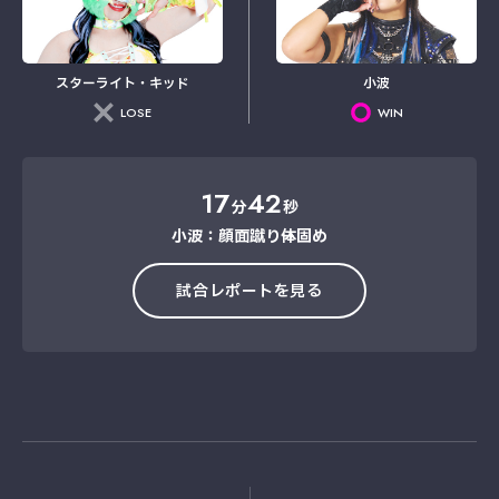
スターライト・キッド
小波
LOSE
WIN
17
42
分
秒
小波：顔面蹴り→体固め
試合レポートを見る