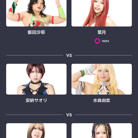
飯田沙耶
葉月
WIN
VS
安納サオリ
水森由菜
VS