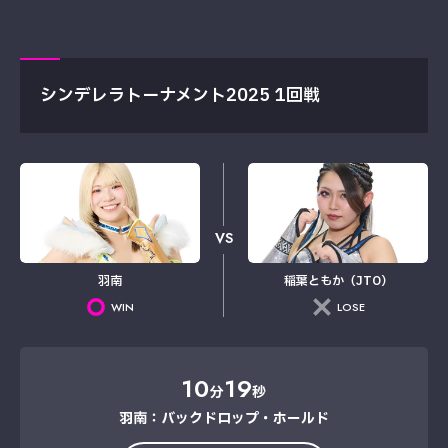
シンデレラトーナメント2025 1回戦
VS
羽南
稲葉ともか（JTO）
WIN
LOSE
10
19
分
秒
羽南：バックドロップ・ホールド