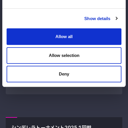
Show details
鹿島沙希
LOSE
向後桃
Allow all
9
5
Allow selection
分
秒
岩谷麻優：横入り式エビ固め
Deny
試合レポートを見る
シンデレラトーナメント2025 1回戦