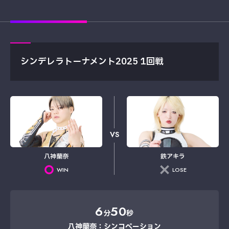
シンデレラトーナメント2025 1回戦
VS
八神蘭奈
鉄アキラ
WIN
LOSE
6
50
分
秒
八神蘭奈：シンコペーション