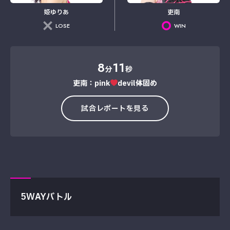
姫ゆりあ
吏南
LOSE
WIN
8
11
分
秒
吏南：pink
devil→体固め
試合レポートを見る
5WAYバトル