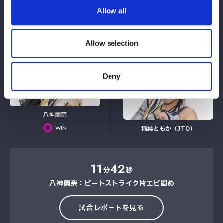
Allow all
朱里
妃南
Allow selection
LOSE
VS
Deny
八神蘭奈
WIN
稲葉ともか（JTO）
11
42
分
秒
八神蘭奈：ビートストライク→片エビ固め
試合レポートを見る