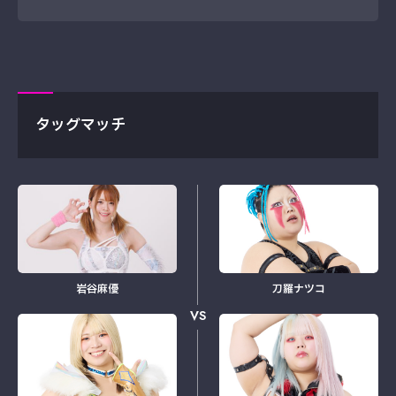
タッグマッチ
岩谷麻優
刀羅ナツコ
VS