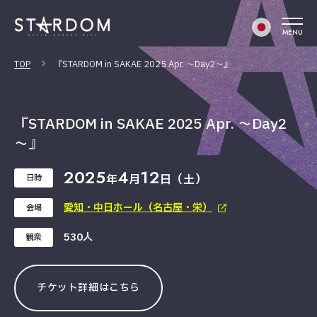
MENU
TOP
『STARDOM in SAKAE 2025 Apr. ～Day2～』
『STARDOM in SAKAE 2025 Apr. ～Day2
～』
2025
4
12
年
月
日（土）
日時
愛知・中日ホール（名古屋・栄）
会場
530人
観衆
チケット詳細はこちら