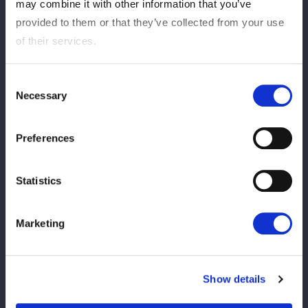
may combine it with other information that you’ve
provided to them or that they’ve collected from your use
of their services.
12
23
分
秒
Consent
飯田沙耶：ラリアット→片エビ固め
Necessary
Selection
試合レポートを見る
Preferences
Statistics
Marketing
タッグマッチ
Show details