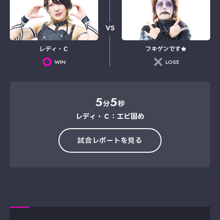
VS
レディ・Ｃ
フキゲンです★
WIN
LOSE
5
5
分
秒
レディ・Ｃ：エビ固め
試合レポートを見る