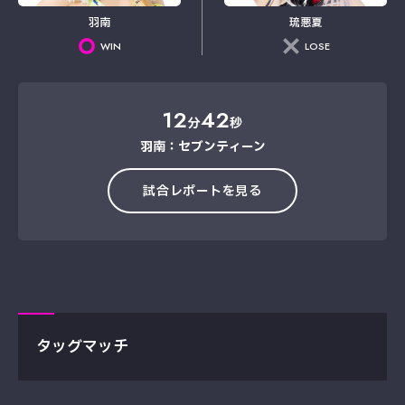
羽南
琉悪夏
WIN
LOSE
12
42
分
秒
羽南：セブンティーン
試合レポートを見る
タッグマッチ