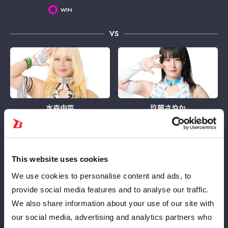
WIN
VS
水森由菜
玖麗さやか
VS
This website uses cookies
We use cookies to personalise content and ads, to
provide social media features and to analyse our traffic.
We also share information about your use of our site with
吏南
稲葉あずさ（JTO）
our social media, advertising and analytics partners who
LOSE