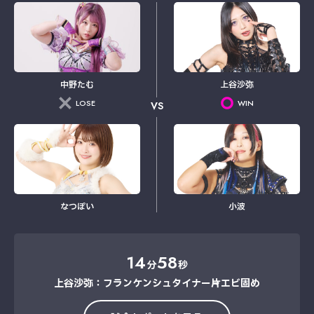
中野たむ
上谷沙弥
LOSE
WIN
VS
なつぽい
小波
14
58
分
秒
上谷沙弥：フランケンシュタイナー→片エビ固め