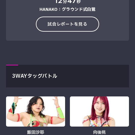
12
47
分
秒
HANAKO：グラウンド式白鷺
試合レポートを見る
3WAYタッグバトル
飯田沙耶
向後桃