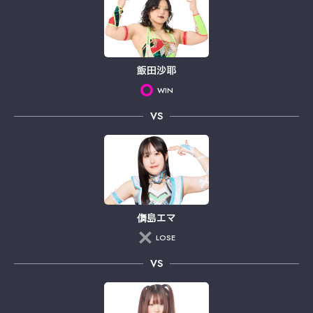
飯田沙耶
WIN
VS
儛島エマ
LOSE
VS