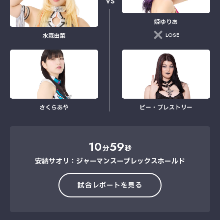
VS
姫ゆりあ
LOSE
水森由菜
さくらあや
ビー・プレストリー
10
59
分
秒
安納サオリ：ジャーマンスープレックスホールド
試合レポートを見る