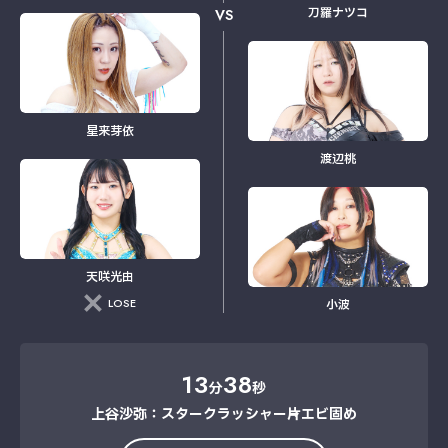
刀羅ナツコ
VS
星来芽依
渡辺桃
天咲光由
LOSE
小波
13
38
分
秒
上谷沙弥：スタークラッシャー→片エビ固め