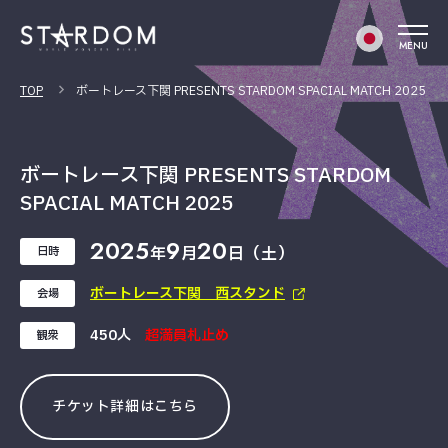
MENU
TOP
ボートレース下関 PRESENTS STARDOM SPACIAL MATCH 2025
ボートレース下関 PRESENTS STARDOM
SPACIAL MATCH 2025
2025
9
20
年
月
日（土）
日時
ボートレース下関 西スタンド
会場
450人
超満員札止め
観衆
チケット詳細はこちら