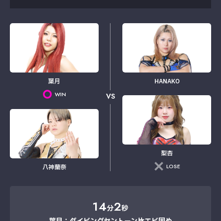
葉月
HANAKO
WIN
VS
梨杏
LOSE
八神蘭奈
14
2
分
秒