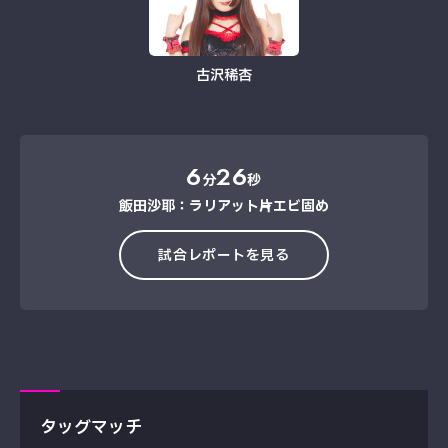
古沢稀杏
6
26
分
秒
飯田沙耶：ラリアット→片エビ固め
試合レポートを見る
タッグマッチ