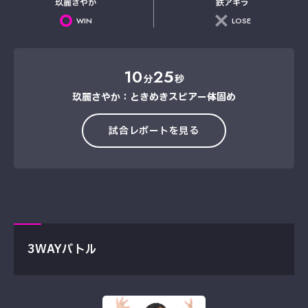
玖麗さやか
鉄アキラ
WIN
LOSE
10
25
分
秒
玖麗さやか：ときめきスピアー→体固め
試合レポートを見る
3WAYバトル