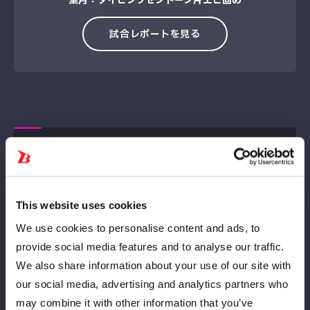
葉月：ダイビングセントーン→片エビ固め
試合レポートを見る
6人タッグマッチ
This website uses cookies
We use cookies to personalise content and ads, to
provide social media features and to analyse our traffic.
We also share information about your use of our site with
妃南
琉悪夏
our social media, advertising and analytics partners who
LOSE
may combine it with other information that you’ve