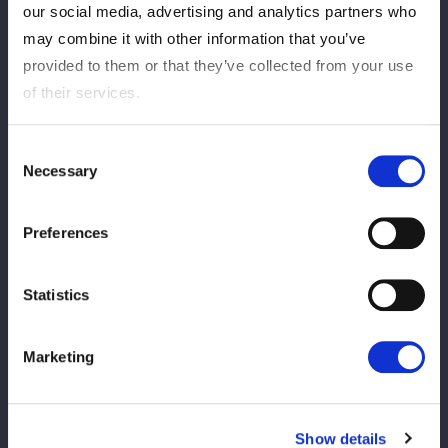
our social media, advertising and analytics partners who
WIN
古沢稀杏
may combine it with other information that you’ve
provided to them or that they’ve collected from your use
of their services.
11
1
分
秒
レディ・Ｃ：ランニングビッグブーツ→片エビ固め
Consent
Necessary
Selection
試合レポートを見る
Preferences
Statistics
タッグマッチ
Marketing
Show details