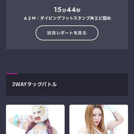
15
44
分
秒
ＡＺＭ：ダイビングフットスタンプ→片エビ固め
試合レポートを見る
3WAYタッグバトル