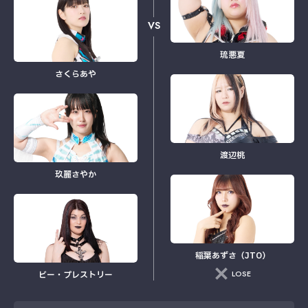
VS
琉悪夏
さくらあや
渡辺桃
玖麗さやか
稲葉あずさ（JTO）
LOSE
ビー・プレストリー