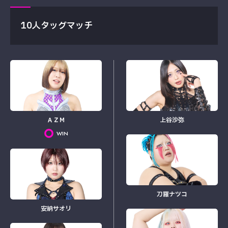
10人タッグマッチ
ＡＺＭ
上谷沙弥
WIN
刀羅ナツコ
安納サオリ