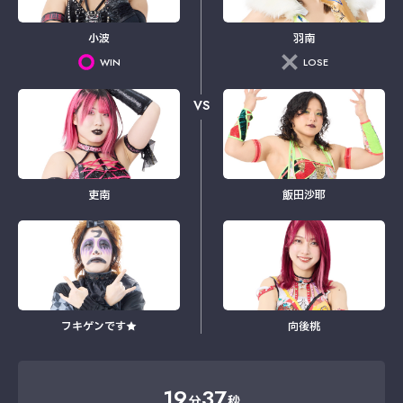
小波
羽南
WIN
LOSE
VS
吏南
飯田沙耶
フキゲンです★
向後桃
19
37
分
秒