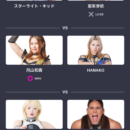
スターライト・キッド
星来芽依
LOSE
VS
月山和香
HANAKO
WIN
VS