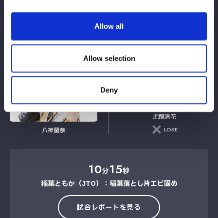
Allow all
稲葉ともか（JTO）
妃南
Allow selection
WIN
VS
Deny
虎龍清花
LOSE
八神蘭奈
10
15
分
秒
稲葉ともか（JTO）：稲葉落とし→片エビ固め
試合レポートを見る