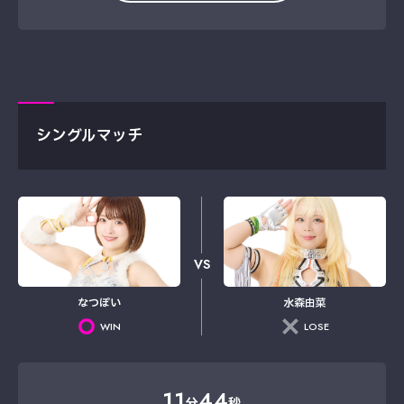
シングルマッチ
VS
なつぽい
水森由菜
WIN
LOSE
11
44
分
秒