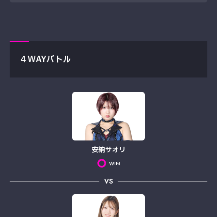
４WAYバトル
安納サオリ
WIN
VS