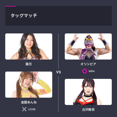
タッグマッチ
葉月
オリンピア
WIN
VS
金屋あんね
LOSE
古沢稀杏