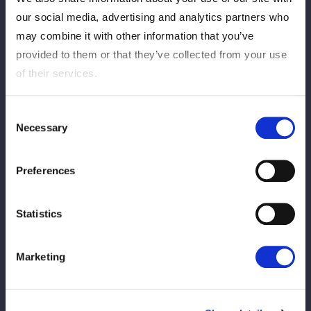
our social media, advertising and analytics partners who
8人タッグマッチ
may combine it with other information that you’ve
provided to them or that they’ve collected from your use
of their services.
Consent
Necessary
Selection
朱里
飯田沙耶
Preferences
Statistics
壮麗亜美
ビー・プレストリー
Marketing
WIN
VS