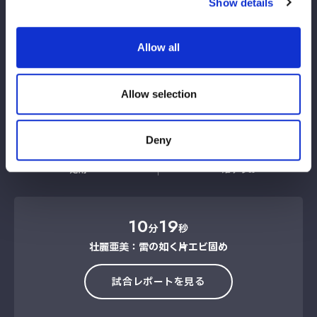
Show details
向後桃
Allow all
LOSE
鹿島沙希
Allow selection
Deny
妃南
姫ゆりあ
10
19
分
秒
壮麗亜美：雷の如く→片エビ固め
試合レポートを見る