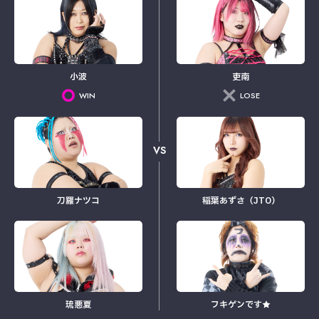
小波
吏南
WIN
LOSE
VS
刀羅ナツコ
稲葉あずさ（JTO）
琉悪夏
フキゲンです★