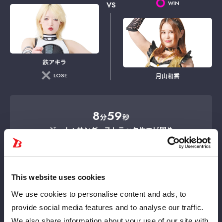
WIN
VS
鉄アキラ
LOSE
月山和香
8
59
分
秒
ジーナ：サンダーストラック→片エビ固め
試合レポートを見る
This website uses cookies
We use cookies to personalise content and ads, to
provide social media features and to analyse our traffic.
We also share information about your use of our site with