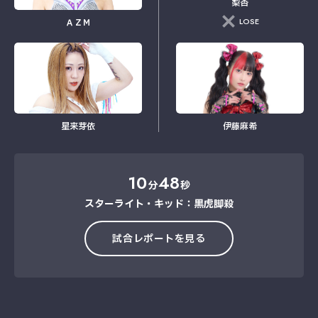
梨杏
LOSE
ＡＺＭ
星来芽依
伊藤麻希
10
48
分
秒
スターライト・キッド：黒虎脚殺
試合レポートを見る