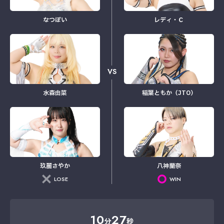
なつぽい
レディ・Ｃ
VS
水森由菜
稲葉ともか（JTO）
玖麗さやか
八神蘭奈
LOSE
WIN
10
27
分
秒