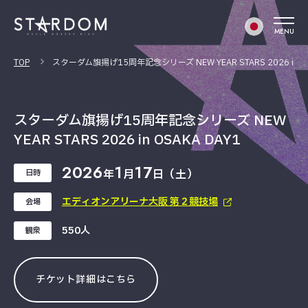
MENU
TOP
スターダム旗揚げ15周年記念シリーズ NEW YEAR STARS 2026 in OS
スターダム旗揚げ15周年記念シリーズ NEW
YEAR STARS 2026 in OSAKA DAY1
2026
1
17
年
月
日（土）
日時
エディオンアリーナ大阪 第２競技場
会場
550人
観衆
チケット詳細はこちら