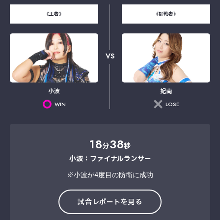
《王者》
《挑戦者》
VS
小波
妃南
WIN
LOSE
18
38
分
秒
小波：ファイナルランサー
※小波が4度目の防衛に成功
試合レポートを見る