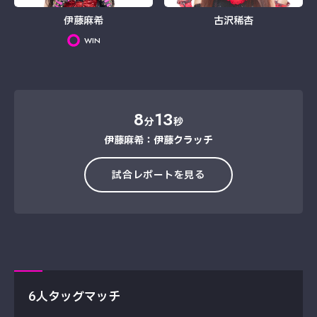
伊藤麻希
古沢稀杏
WIN
8
13
分
秒
伊藤麻希：伊藤クラッチ
試合レポートを見る
6人タッグマッチ