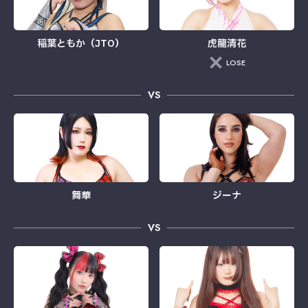
稲葉ともか（JTO）
虎龍清花
LOSE
VS
舞華
ジーナ
VS