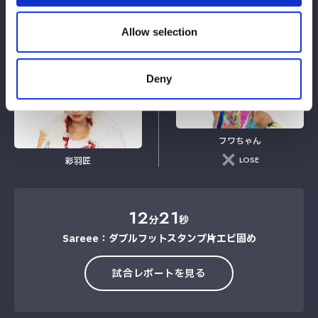
Allow selection
Sareee
葉月
WIN
VS
Deny
フワちゃん
LOSE
彩羽匠
12
21
分
秒
Sareee：ダブルフットスタンプ→片エビ固め
試合レポートを見る