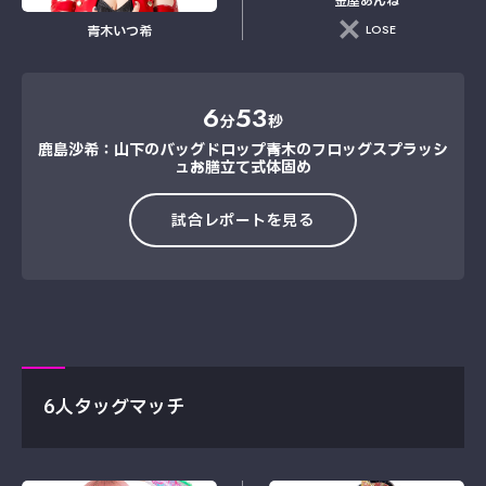
金屋あんね
LOSE
青木いつ希
6
53
分
秒
鹿島沙希：山下のバッグドロップ→青木のフロッグスプラッシ
ュ→お膳立て式体固め
試合レポートを見る
6人タッグマッチ