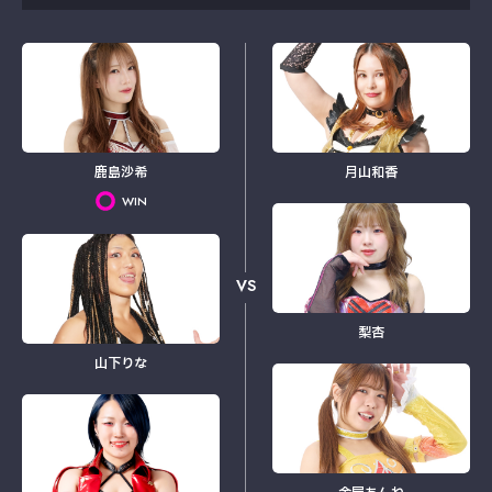
鹿島沙希
月山和香
WIN
VS
梨杏
山下りな