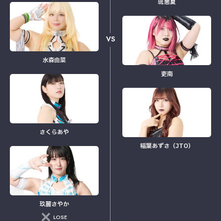
琉悪夏
VS
水森由菜
吏南
さくらあや
稲葉あずさ（JTO）
玖麗さやか
LOSE