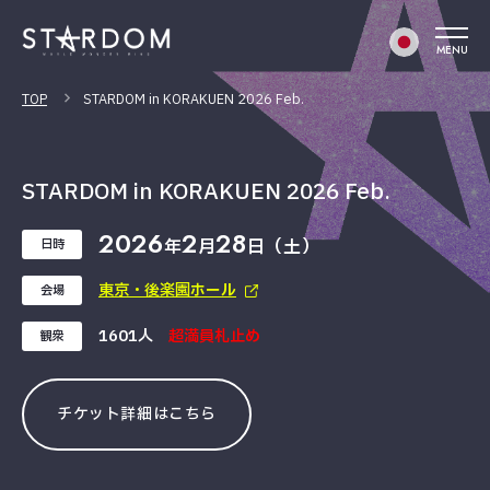
MENU
TOP
STARDOM in KORAKUEN 2026 Feb.
STARDOM in KORAKUEN 2026 Feb.
2026
2
28
年
月
日（土）
日時
東京・後楽園ホール
会場
1601人
超満員札止め
観衆
チケット詳細はこちら