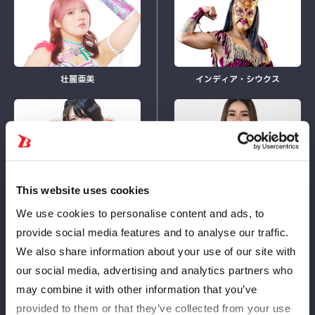
壮麗亜美
インディア・シウクス
VS
レディ・Ｃ
タバタ
This website uses cookies
LOSE
We use cookies to personalise content and ads, to
provide social media features and to analyse our traffic.
We also share information about your use of our site with
our social media, advertising and analytics partners who
キラ
may combine it with other information that you’ve
WIN
八神蘭奈
provided to them or that they’ve collected from your use