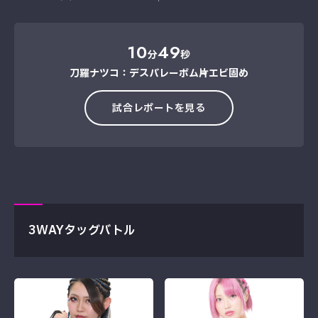
10
49
分
秒
刀羅ナツコ：デスバレーボム→片エビ固め
試合レポートを見る
3WAYタッグバトル