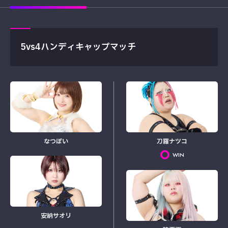
5vs4ハンディキャップマッチ
なつぽい
刀羅ナツコ
WIN
安納サオリ