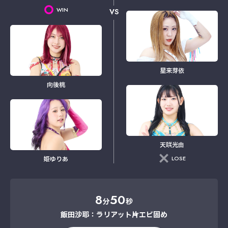
WIN
VS
星来芽依
向後桃
天咲光由
LOSE
姫ゆりあ
8
50
分
秒
飯田沙耶：ラリアット→片エビ固め