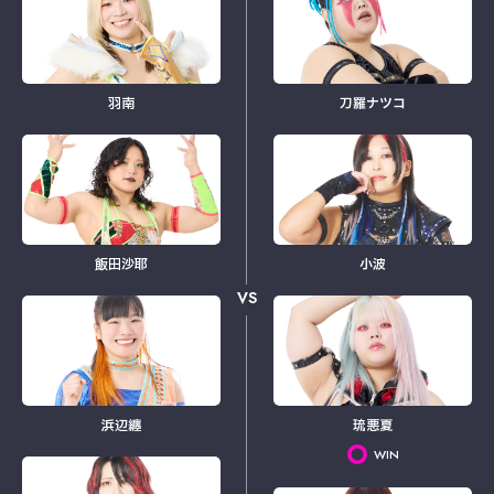
羽南
刀羅ナツコ
飯田沙耶
小波
VS
浜辺纏
琉悪夏
WIN