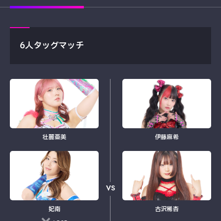
6人タッグマッチ
壮麗亜美
伊藤麻希
VS
妃南
古沢稀杏