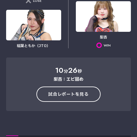
LOSE
梨杏
WIN
稲葉ともか（JTO）
10
26
分
秒
梨杏：エビ固め
試合レポートを見る