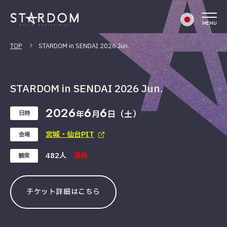
MENU
TOP
STARDOM in SENDAI 2026 Jun.
STARDOM in SENDAI 2026 Jun.
2026
6
6
年
月
日（土）
日時
宮城・仙台PIT
会場
482人
満員
観衆
チケット詳細はこちら