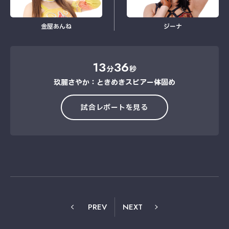
金屋あんね
ジーナ
13
36
分
秒
玖麗さやか：ときめきスピアー→体固め
試合レポートを見る
PREV
NEXT