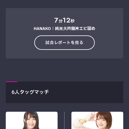
7
12
分
秒
HANAKO：純米大吟醸→片エビ固め
試合レポートを見る
6人タッグマッチ