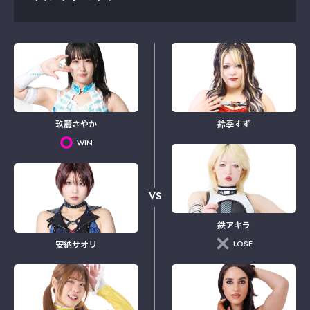
玖麗さやか
鈴季すず
WIN
VS
鉄アキラ
LOSE
安納サオリ