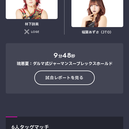
林下詩美
LOSE
稲葉あずさ（JTO）
9
48
分
秒
琉悪夏：ダルマ式ジャーマンスープレックスホールド
試合レポートを見る
6人タッグマッチ