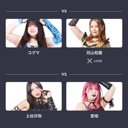
VS
コグマ
月山和香
LOSE
VS
上谷沙弥
吏南