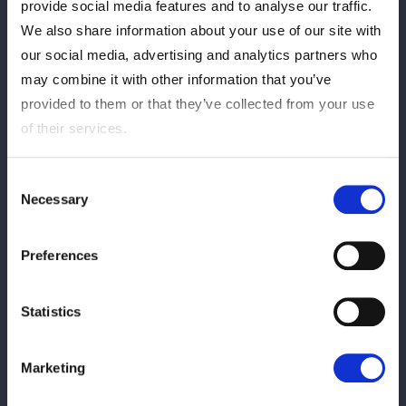
10
31
provide social media features and to analyse our traffic.
分
秒
We also share information about your use of our site with
さくらあや：さくらっち
our social media, advertising and analytics partners who
試合レポートを見る
may combine it with other information that you’ve
provided to them or that they’ve collected from your use
of their services.
Consent
Necessary
Selection
シングルマッチ
Preferences
Statistics
VS
Marketing
天咲光由
儛島エマ