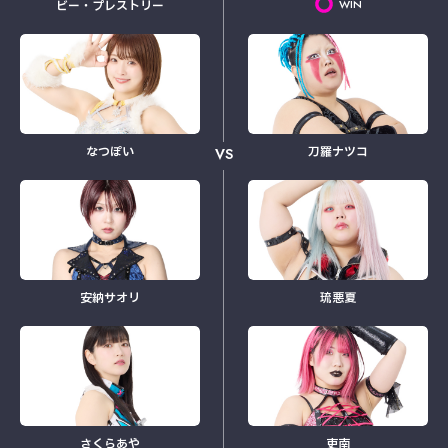
WIN
ビー・プレストリー
なつぽい
刀羅ナツコ
VS
安納サオリ
琉悪夏
さくらあや
吏南