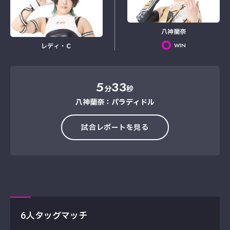
八神蘭奈
WIN
レディ・Ｃ
5
33
分
秒
八神蘭奈：パラディドル
試合レポートを見る
6人タッグマッチ