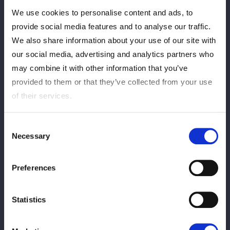
We use cookies to personalise content and ads, to
provide social media features and to analyse our traffic.
We also share information about your use of our site with
水森由菜
梨杏
our social media, advertising and analytics partners who
WIN
VS
may combine it with other information that you’ve
provided to them or that they’ve collected from your use
of their services.
金屋あんね
Consent
Necessary
Selection
LOSE
タバタ
Preferences
10
1
分
秒
梨杏：ハナグルマ
Statistics
試合レポートを見る