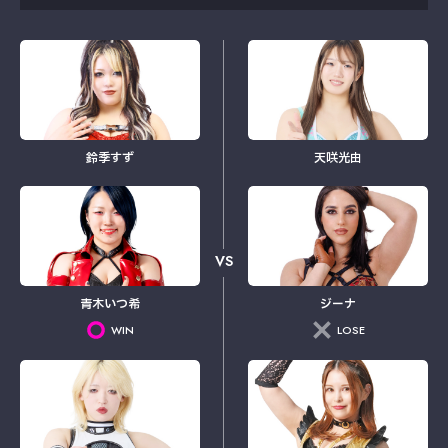
鈴季すず
天咲光由
VS
青木いつ希
ジーナ
WIN
LOSE