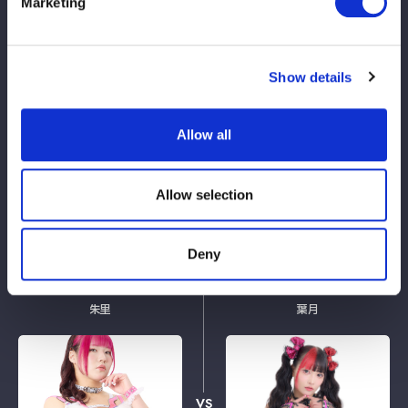
Marketing
Show details
Allow all
6人タッグマッチ
Allow selection
Deny
朱里
葉月
VS