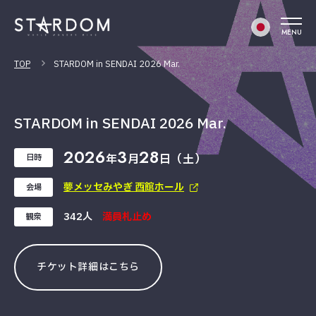
MENU
TOP
STARDOM in SENDAI 2026 Mar.
STARDOM in SENDAI 2026 Mar.
2026
3
28
年
月
日（土）
日時
夢メッセみやぎ 西館ホール
会場
342人
満員札止め
観衆
チケット詳細はこちら