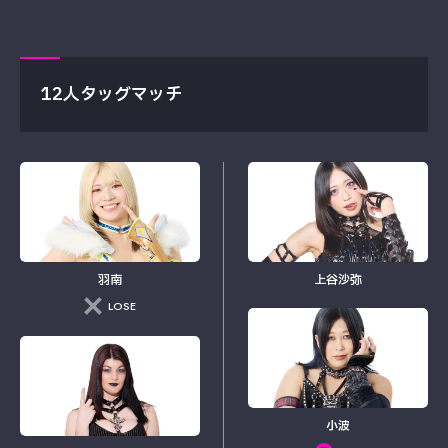
12人タッグマッチ
羽南
上谷沙弥
LOSE
小波