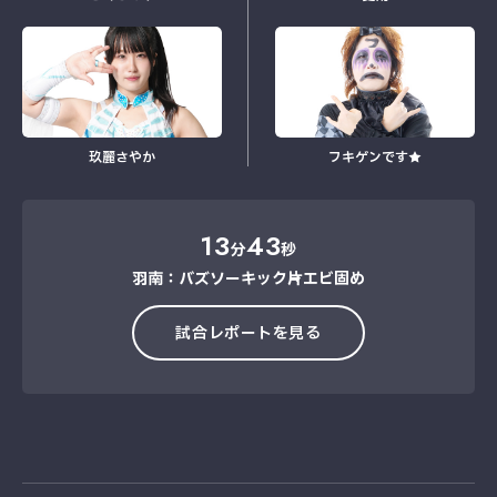
玖麗さやか
フキゲンです★
13
43
分
秒
羽南：バズソーキック→片エビ固め
試合レポートを見る