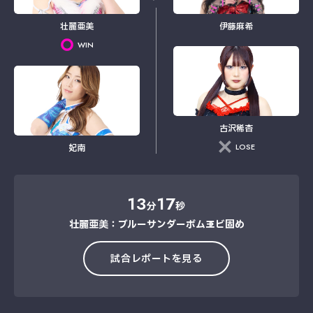
壮麗亜美
伊藤麻希
WIN
古沢稀杏
LOSE
妃南
13
17
分
秒
壮麗亜美：ブルーサンダーボム→エビ固め
試合レポートを見る