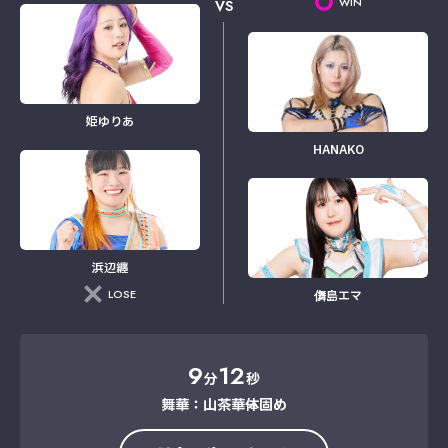
WIN
VS
姫ゆりあ
HANAKO
浜辺纏
LOSE
儛島エマ
9
12
分
秒
舞華：山茶華→体固め