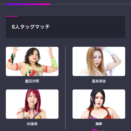
8人タッグマッチ
飯田沙耶
星来芽依
向後桃
舞華